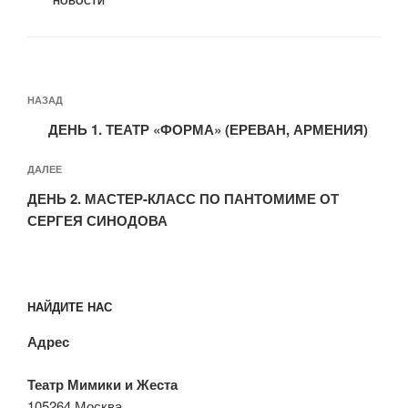
НОВОСТИ
Навигация
Предыдущая
НАЗАД
по
запись:
записям
ДЕНЬ 1. ТЕАТР «ФОРМА» (ЕРЕВАН, АРМЕНИЯ)
Следующая
ДАЛЕЕ
запись
ДЕНЬ 2. МАСТЕР-КЛАСС ПО ПАНТОМИМЕ ОТ
СЕРГЕЯ СИНОДОВА
НАЙДИТЕ НАС
Адрес
Театр Мимики и Жеста
105264 Москва,